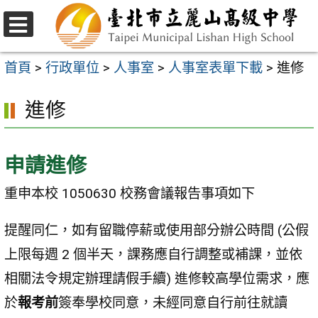
跳
至
選
主
單
首頁
>
行政單位
>
人事室
>
人事室表單下載
>
進修
要
進修
內
容
區
申請進修
重申本校 1050630 校務會議報告事項如下
提醒同仁，如有留職停薪或使用部分辦公時間 (公假
上限每週 2 個半天，課務應自行調整或補課，並依
相關法令規定辦理請假手續) 進修較高學位需求，應
於
報考前
簽奉學校同意，未經同意自行前往就讀