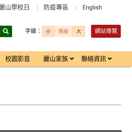
麗山學校日
防疫專區
English
字級：
送出
網站導覽
小
預設
大
搜
尋：
校園影音
麗山家族
聯絡資訊