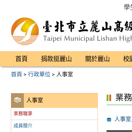
跳
學
至
主
要
內
容
首頁
捐款挺麗山
關於麗山
校
區
首頁
>
行政單位
>
人事室
業
人事室
業務職掌
人事室
成員簡介