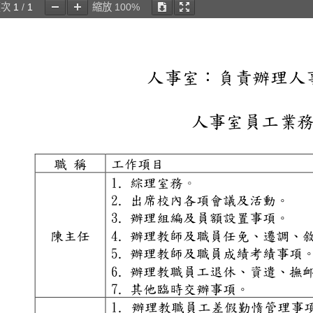
頁次
1
/
1
縮放
100%