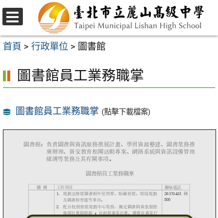
跳
至
選
主
單
首頁
>
行政單位
>
圖書館
要
圖書館員工業務職掌
內
容
區
圖書館員工業務職掌
(點擊下載檔案)