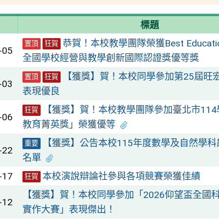
標題
恭賀！本校教學團隊榮獲Best Education
置頂
狂賀
-05
全國學校經營與教學創新國際認證獎優等獎
【獲獎】賀！本校同學參加第25屆旺
置頂
狂賀
-03
表現優良
【獲獎】賀！本校教學團隊參加臺北市11
狂賀
-06
教育菁英獎」榮獲優等
【獲獎】公告本校115年度數學及自然學
重要
-22
名單
-17
本校演說辯論社參與各項競賽榮獲佳績
狂賀
【獲獎】賀！本校同學參加「2026仰望盃全國科學 
-12
實作大賽」表現傑出！