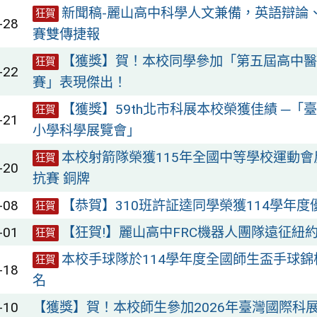
新聞稿-麗山高中科學人文兼備，英語辯論
狂賀
-28
賽雙傳捷報
【獲獎】賀！本校同學參加「第五屆高中醫
狂賀
-22
賽」表現傑出！
【獲獎】59th北市科展本校榮獲佳績 ─「
狂賀
-21
小學科學展覽會」
本校射箭隊榮獲115年全國中等學校運動
狂賀
-20
抗賽 銅牌
-08
【恭賀】310班許証逵同學榮獲114學年度
狂賀
-01
【狂賀!】麗山高中FRC機器人團隊遠征紐
狂賀
本校手球隊於114學年度全國師生盃手球
狂賀
-18
名
-10
【獲獎】賀！本校師生參加2026年臺灣國際科