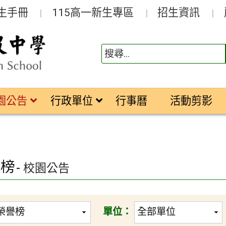
生手冊
115高一新生專區
招生資訊
園公告
行政單位
行事曆
活動剪影
譽榜
- 校園公告
單位：