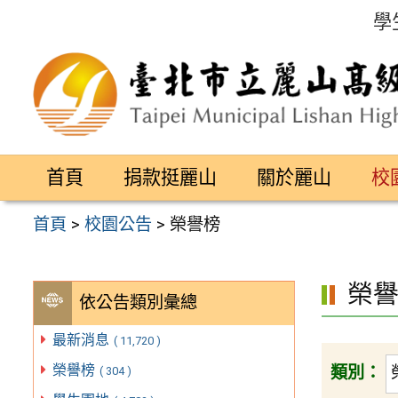
跳
學
至
主
要
內
容
首頁
捐款挺麗山
關於麗山
校
區
首頁
>
校園公告
>
榮譽榜
榮
依公告類別彙總
最新消息
( 11,720 )
榮譽榜
類別：
( 304 )