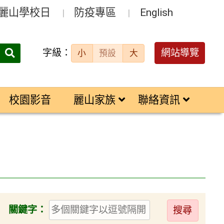
麗山學校日
防疫專區
English
字級：
送出
網站導覽
小
預設
大
搜
尋：
校園影音
麗山家族
聯絡資訊
送
關鍵字：
出