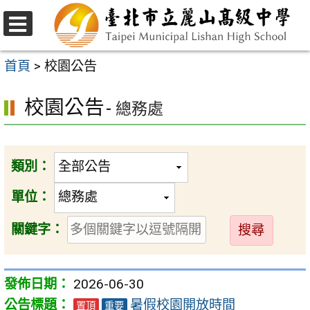
跳
至
選
主
單
首頁
>
校園公告
要
校園公告
內
- 總務處
容
區
類別：
單位：
送
關鍵字：
出
2026-06-30
暑假校園開放時間
置頂
重要