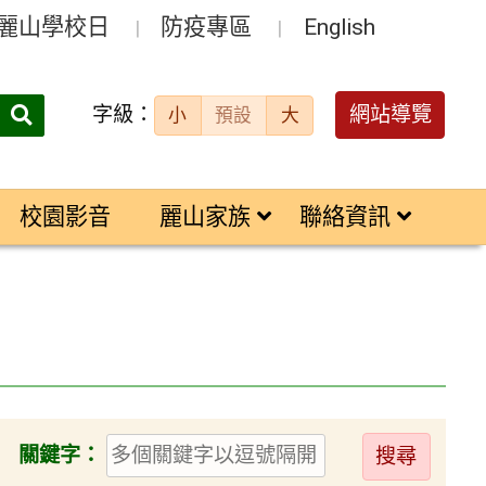
麗山學校日
防疫專區
English
字級：
送出
網站導覽
小
預設
大
搜
尋：
校園影音
麗山家族
聯絡資訊
送
關鍵字：
出