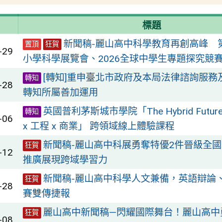
標題
新聞稿-麗山高中科學教育再創高峰 
置頂
狂賀
-29
小學科學展覽會、2026全球中學生專題探究競
[轉知]重申臺北市政府及本局法律諮詢服務
轉知
-28
轉知所屬善加運用
英國普利茅斯城市學院「The Hybrid Futur
轉知
-06
x 工程 x 商業」 跨領域線上體驗課程
新聞稿-麗山高中科展勇奪特優2件晉級全國
狂賀
-12
推廣展現跨域學習力
新聞稿-麗山高中科學人文兼備，英語辯論
狂賀
-28
賽雙傳捷報
麗山高中新聞稿—閃耀國際舞台！麗山高中
狂賀
-08