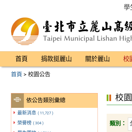
跳
學
至
主
要
內
容
首頁
捐款挺麗山
關於麗山
校
區
首頁
>
校園公告
校
依公告類別彙總
最新消息
( 11,727 )
榮譽榜
類別：
( 304 )