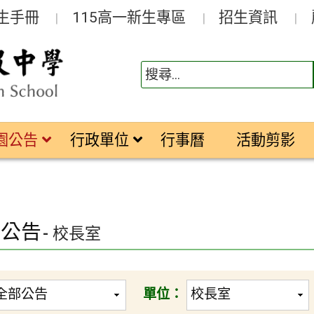
生手冊
115高一新生專區
招生資訊
園公告
行政單位
行事曆
活動剪影
園公告
- 校長室
單位：