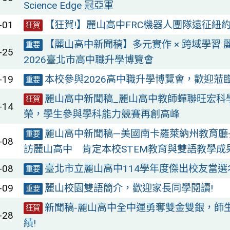
Science Edge 冠亞軍
-01
【狂賀!】麗山高中FRC機器人團隊遠征紐
狂賀
【麗山高中新聞稿】多元實作 × 跨域學習 
重要
-25
2026臺北市高中職升學博覽會
-19
本校參與2026高中職升學博覽會，歡迎蒞臨
重要
麗山高中新聞稿_麗山高中教師蟬聯旺宏科
狂賀
-14
榮，學生參與學科能力競賽再創高峰
麗山高中新聞稿—美國南卡羅萊納州教育廳
重要
-08
訪麗山高中 肯定本校STEM教育與雙語教學成
-08
臺北市立麗山高中114學年度傑出校友當選
重要
-09
麗山校園雙語簡介，歡迎家長同學閱讀!
重要
新聞稿-麗山高中全中運勇奪雙金雙銀，師
狂賀
-28
績!