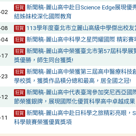
新聞稿-麗山高中赴日Science Edge展現
狂賀
-02
結姊妹校深化國際教育
-08
113學年度臺北市立麗山高級中學傑出校
狂賀
-04
新聞稿-麗山高中科學之星閃耀國際 精彩賽
狂賀
新聞稿-麗山高中榮獲臺北市第57屆科學展
狂賀
-17
獎優勝，師生同台獲獎!
新聞稿-麗山高中榮獲第三屆高中醫療科技
狂賀
-23
學校獎，獲獎作品積分總和最高，居全國之冠!
新聞稿-麗山高中代表臺灣參加突尼西亞國
狂賀
-12
節榮獲銀牌，展現國際化優質科學高中卓越成果
新聞稿-麗山高中赴日科學之旅精彩亮眼，Scien
狂賀
-11
科學競賽榮獲優異獎項