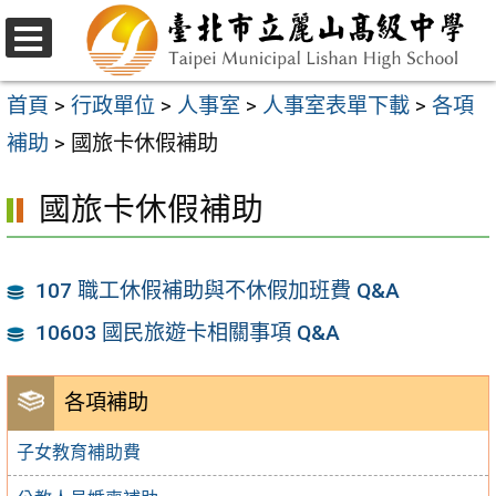
跳
至
選
主
單
首頁
>
行政單位
>
人事室
>
人事室表單下載
>
各項
要
補助
>
國旅卡休假補助
內
國旅卡休假補助
容
區
107 職工休假補助與不休假加班費 Q&A
10603 國民旅遊卡相關事項 Q&A
各項補助
子女教育補助費