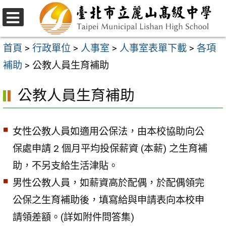
跳
至
選
主
單
首頁
>
行政單位
>
人事室
>
人事室表單下載
>
各項
要
補助
>
公教人員生育補助
內
公教人員生育補助
容
區
女性公教人員如適用公保法，由本校協助向公
保處申請 2 個月平均投保薪資 (本薪) 之生育補
助，不另支給生活津貼。
男性公教人員，如薪資高於配偶，於配偶領完
公保之生育補助後，填寫給與申請表向本校申
請領差額。(詳如附件問答集)