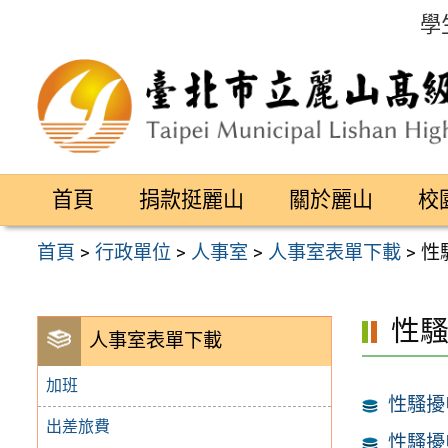
跳
學
至
主
要
內
容
首頁
捐款挺麗山
關於麗山
校
區
首頁
>
行政單位
>
人事室
>
人事室表單下載
>
性
性
人事室表單下載
加班
性騷擾
出差旅費
性騷擾