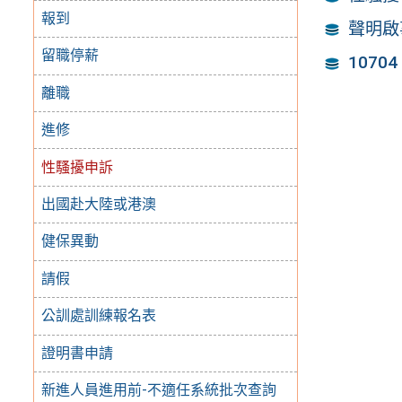
報到
聲明啟
留職停薪
107
離職
進修
性騷擾申訴
出國赴大陸或港澳
健保異動
請假
公訓處訓練報名表
證明書申請
新進人員進用前-不適任系統批次查詢