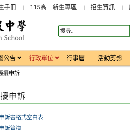
生手冊
115高一新生專區
招生資訊
園公告
行政單位
行事曆
活動剪影
騷擾申訴
騷擾申訴
申訴書格式空白表
申訴管道