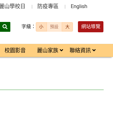
麗山學校日
防疫專區
English
字級：
送出
網站導覽
小
預設
大
搜
尋：
校園影音
麗山家族
聯絡資訊