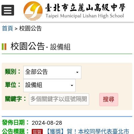
跳
至
選
主
單
首頁
>
校園公告
要
校園公告
內
- 設備組
容
區
類別：
單位：
送
關鍵字：
出
2024-08-28
【獲獎】賀！本校同學代表臺北市
狂賀