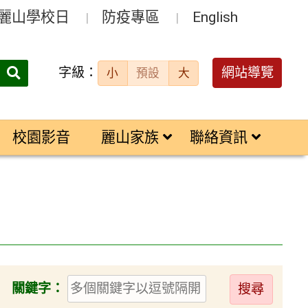
麗山學校日
防疫專區
English
字級：
送出
網站導覽
小
預設
大
搜
尋：
校園影音
麗山家族
聯絡資訊
送
關鍵字：
出