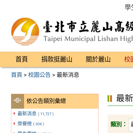
跳
學
至
主
要
內
容
首頁
捐款挺麗山
關於麗山
校
區
首頁
>
校園公告
>
最新消息
最
依公告類別彙總
最新消息
( 11,727 )
榮譽榜
類別：
( 304 )