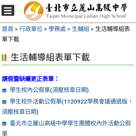
跳
至
選
主
單
首頁
>
行政單位
>
學務處
>
生輔組
>
生活輔導組表
要
單下載
內
生活輔導組表單下載
容
區
請假暨缺曠更正表單：
學生校內公假單(須壓核章日期)
學生校外活動公假單(1120922學務會議通過版，
須壓核章日期)
臺北市立麗山高級中學學生團體校內外活動公假
單