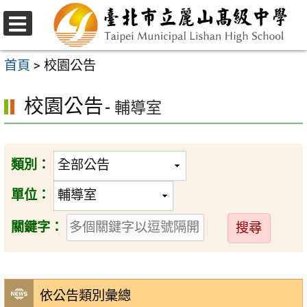
跳
至
選
主
單
首頁
>
校園公告
要
校園公告
內
- 輔導室
容
區
類別：
單位：
送
關鍵字：
出
依公告類別彙總