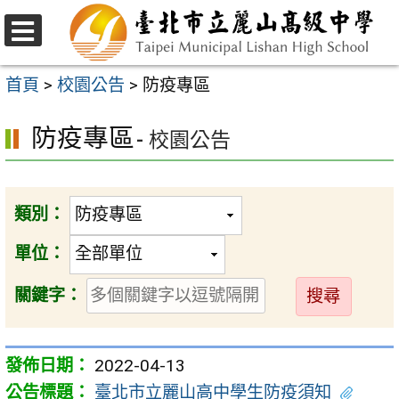
跳
至
選
主
單
首頁
>
校園公告
>
防疫專區
要
防疫專區
內
- 校園公告
容
區
類別：
單位：
送
關鍵字：
出
2022-04-13
臺北市立麗山高中學生防疫須知