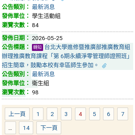
最新消息
學生活動組
84
2026-05-25
台北大學進修暨推廣部推廣教育組
轉知
辦理推廣教育課程「第 6期永續淨零管理師證照班」
招生簡章，鼓勵本校有幸區師生參加。
最新消息
衛生組
98
上一頁
1
2
3
4
5
6
7
Page
Page
Page
Page
Page
Page
Pag
...
14
下一頁
Page