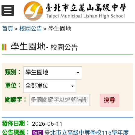
跳
至
選
主
單
首頁
>
校園公告
>
學生園地
要
學生園地
內
- 校園公告
容
區
類別：
單位：
送
關鍵字：
出
2026-06-11
臺北市立高級中等學校115學年度
轉知