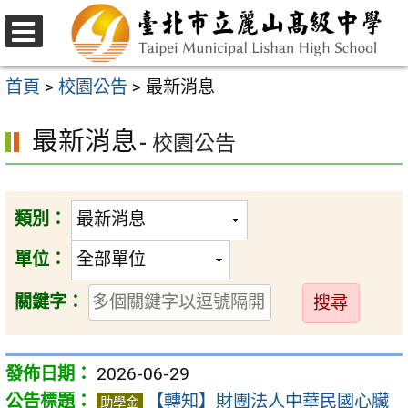
跳
至
選
主
單
首頁
>
校園公告
>
最新消息
要
最新消息
內
- 校園公告
容
區
類別：
單位：
送
關鍵字：
出
2026-06-29
【轉知】財團法人中華民國心臟
助學金