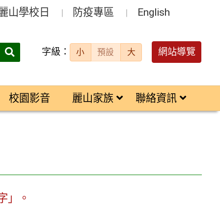
麗山學校日
防疫專區
English
字級：
送出
網站導覽
小
預設
大
搜
尋：
校園影音
麗山家族
聯絡資訊
字」。