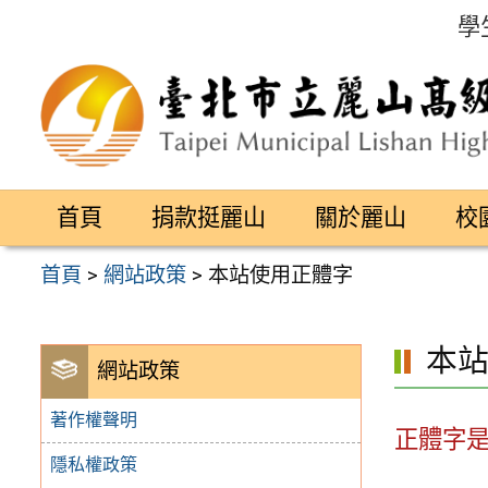
跳
學
至
主
要
內
容
首頁
捐款挺麗山
關於麗山
校
區
首頁
>
網站政策
>
本站使用正體字
本
網站政策
著作權聲明
正體字
隱私權政策