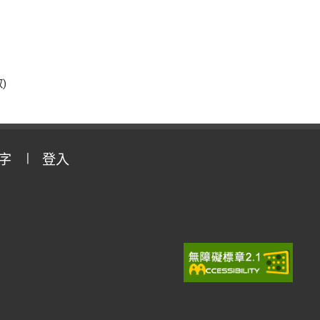
效)
字
登入