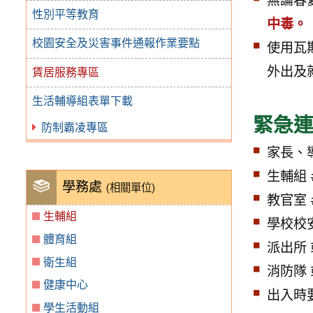
無論春
性別平等教育
中毒。
校園安全及災害事件通報作業要點
使用瓦
外出及
賃居服務專區
生活輔導組表單下載
緊急
防制霸凌專區
家長、
生輔組 
學務處
(相關單位)
教官室 #
生輔組
學校校安
體育組
派出所 或
衛生組
消防隊 或
健康中心
出入時
學生活動組