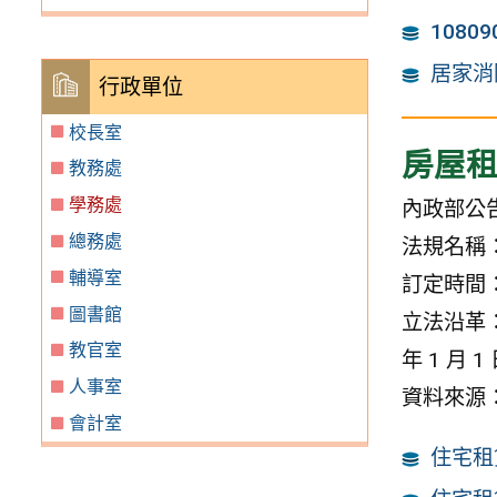
1080
居家消
行政單位
校長室
房屋
教務處
學務處
內政部公
總務處
法規名稱
輔導室
訂定時間：中
圖書館
立法沿革：中
教官室
年 1 月 
人事室
資料來源
會計室
住宅租