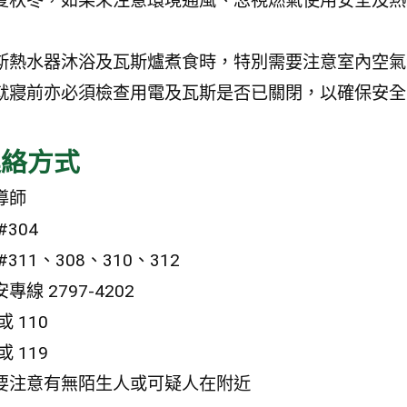
夏秋冬，如果未注意環境通風、忽視燃氣使用安全及熱
斯熱水器沐浴及瓦斯爐煮食時，特別需要注意室內空氣
就寢前亦必須檢查用電及瓦斯是否已關閉，以確保安全
連絡方式
導師
#304
311、308、310、312
專線 2797-4202
 110
 119
要注意有無陌生人或可疑人在附近