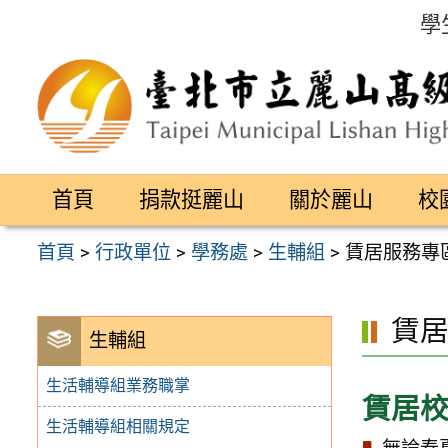
跳
學
至
主
要
內
容
首頁
捐款挺麗山
關於麗山
校
區
首頁
>
行政單位
>
學務處
>
生輔組
>
賃居服務專
賃
生輔組
生活輔導組業務職掌
賃居
生活輔導組相關規定