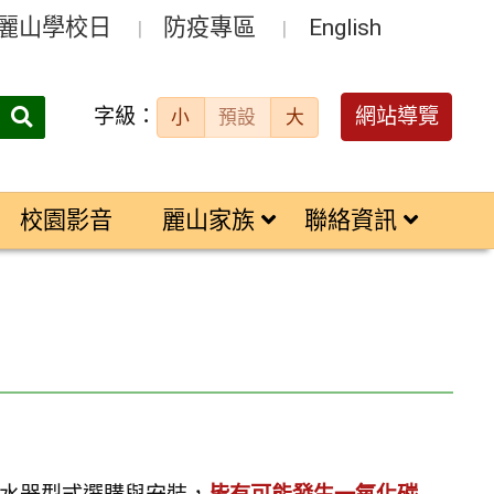
麗山學校日
防疫專區
English
字級：
送出
網站導覽
小
預設
大
搜
尋：
校園影音
麗山家族
聯絡資訊