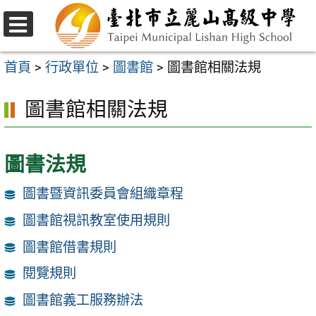
跳
至
選
主
單
首頁
>
行政單位
>
圖書館
>
圖書館相關法規
要
圖書館相關法規
內
容
區
圖書法規
圖書暨資訊委員會組織章程
圖書館視訊教室使用規則
圖書館借書規則
閱覽規則
圖書館義工服務辦法