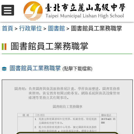
跳
至
選
主
單
首頁
>
行政單位
>
圖書館
>
圖書館員工業務職掌
要
圖書館員工業務職掌
內
容
區
圖書館員工業務職掌
(點擊下載檔案)