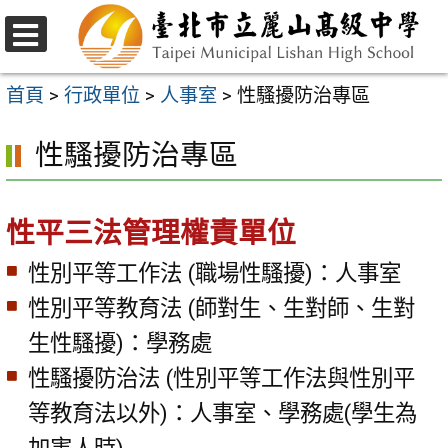
跳
至
選
主
單
首頁
>
行政單位
>
人事室
>
性騷擾防治專區
要
性騷擾防治專區
內
容
區
性平三法管理權責單位
性別平等工作法 (職場性騷擾)：人事室
性別平等教育法 (師對生、生對師、生對
生性騷擾)：學務處
性騷擾防治法 (性別平等工作法與性別平
等教育法以外)：人事室、學務處(學生為
加害人時)