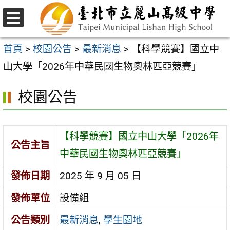
跳
至
選
主
單
首頁
>
校園公告
>
最新消息
>
【科學競賽】國立中
要
山大學「2026年中華民國生物奧林匹亞競賽」
內
校園公告
容
區
【科學競賽】國立中山大學「2026年
公告主旨
中華民國生物奧林匹亞競賽」
發佈日期
2025 年 9 月 05 日
發佈單位
設備組
公告類別
最新消息
,
學生園地