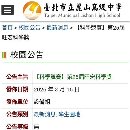
跳
至
選
主
單
首頁
>
校園公告
>
最新消息
>
【科學競賽】第25屆
要
旺宏科學獎
內
校園公告
容
區
公告主旨
【科學競賽】第25屆旺宏科學獎
發佈日期
2026 年 3 月 16 日
發佈單位
設備組
公告類別
最新消息
,
學生園地
公告等級
無