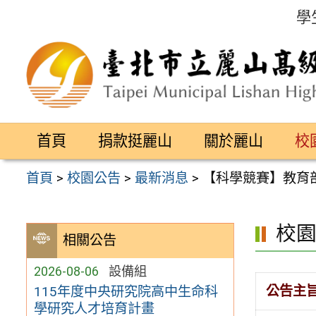
跳
學
至
主
要
內
容
首頁
捐款挺麗山
關於麗山
校
區
首頁
>
校園公告
>
最新消息
>
【科學競賽】教育
校
相關公告
2026-08-06
設備組
公告主
115年度中央研究院高中生命科
學研究人才培育計畫