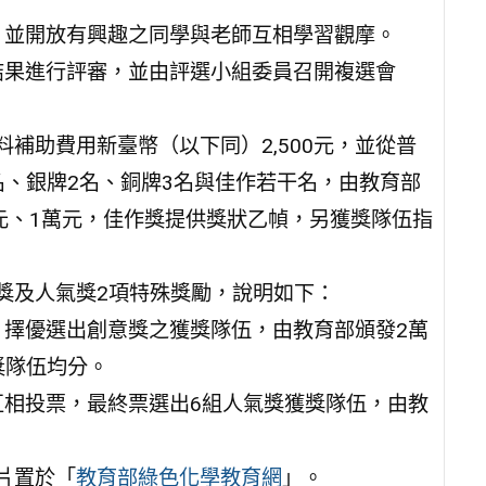
場，並開放有興趣之同學與老師互相學習觀摩。
示結果進行評審，並由評選小組委員召開複選會
補助費用新臺幣（以下同）2,500元，並從普
名、銀牌2名、銅牌3名與佳作若干名，由教育部
元、1萬元，佳作獎提供獎狀乙幀，另獲獎隊伍指
獎及人氣獎2項特殊獎勵，說明如下：
中，擇優選出創意獎之獲獎隊伍，由教育部頒發2萬
獎隊伍均分。
伍互相投票，最終票選出6組人氣獎獲獎隊伍，由教
片置於「
教育部綠色化學教育網
」。