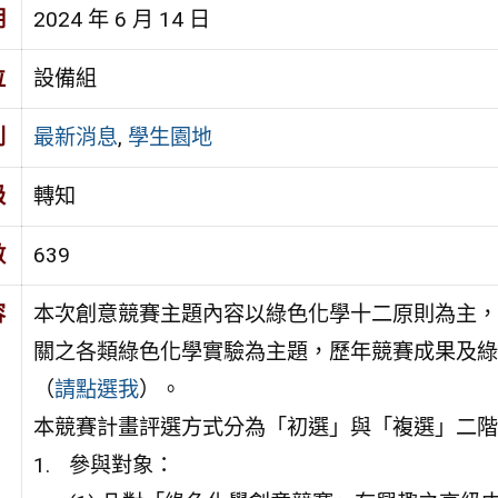
期
2024 年 6 月 14 日
位
設備組
別
最新消息
,
學生園地
級
轉知
數
639
容
本次創意競賽主題內容以綠色化學十二原則為主，
關之各類綠色化學實驗為主題，歷年競賽成果及綠
（
請點選我
）。
本競賽計畫評選方式分為「初選」與「複選」二階
參與對象：