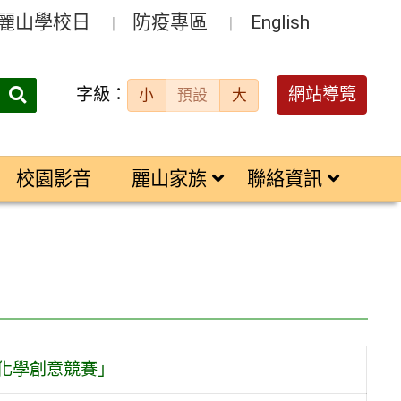
麗山學校日
防疫專區
English
字級：
送出
網站導覽
小
預設
大
搜
尋：
校園影音
麗山家族
聯絡資訊
色化學創意競賽」