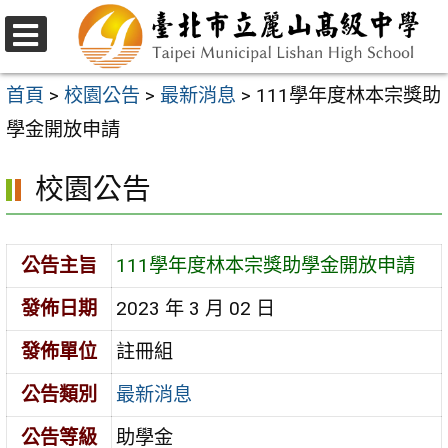
跳
至
選
主
單
首頁
>
校園公告
>
最新消息
>
111學年度林本宗獎助
要
學金開放申請
內
校園公告
容
區
公告主旨
111學年度林本宗獎助學金開放申請
發佈日期
2023 年 3 月 02 日
發佈單位
註冊組
公告類別
最新消息
公告等級
助學金