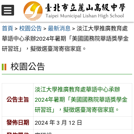
跳
至
選
主
單
首頁
>
校園公告
>
最新消息
>
淡江大學推廣教育處
要
華語中心承辦2024年暑期「美國國務院華語獎學金
內
研習班」，擬徵選臺灣寄宿家庭。
容
校園公告
區
淡江大學推廣教育處華語中心承辦
公告主旨
2024年暑期「美國國務院華語獎學金
研習班」，擬徵選臺灣寄宿家庭。
發佈日期
2024 年 3 月 12 日