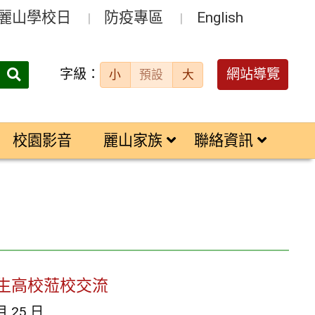
麗山學校日
防疫專區
English
字級：
送出
網站導覽
小
預設
大
搜
尋：
校園影音
麗山家族
聯絡資訊
長生高校蒞校交流
月 25 日