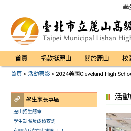
跳
學
至
主
要
內
容
首頁
捐款挺麗山
關於麗山
校
區
首頁
>
活動剪影
>
2024美國Cleveland High Sc
活
學生家長專區
麗山招生簡章
學生缺曠及成績查詢
有關疫病的請假規則！！