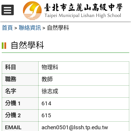
跳
至
選
主
單
首頁
>
聯絡資訊
>
自然學科
要
自然學科
內
容
區
科目
物理科
職務
教師
名字
徐志成
分機 1
614
分機 2
615
EMAIL
achen0501@lssh.tp.edu.tw