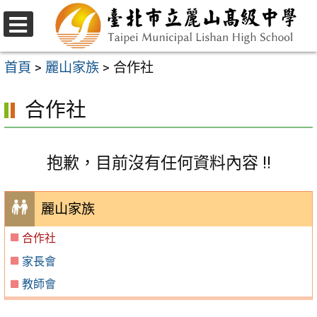
跳
至
選
主
單
首頁
>
麗山家族
>
合作社
要
合作社
內
容
區
抱歉，目前沒有任何資料內容 !!
麗山家族
合作社
家長會
教師會