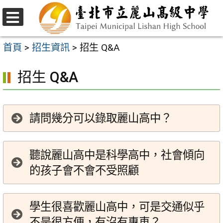
跳
至
選
主
單
首頁
>
招生資訊
>
招生 Q&A
要
招生 Q&A
內
容
區
請問幾分可以錄取麗山高中？
聽說麗山高中是科學高中，社會傾向
的孩子會不會不受照顧
學生很喜歡麗山高中，可是交通似乎
不是很方便，有沒有專車？