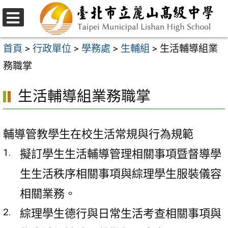
跳
至
選
主
單
首頁
>
行政單位
>
學務處
>
生輔組
>
生活輔導組業
要
務職掌
內
生活輔導組業務職掌
容
區
輔導管教學生在校生活常規與行為規範
擬訂學生生活輔導管理相關事項暨督導學
生生活秩序相關事項與綜理學生服裝儀容
相關業務。
綜理學生德行與日常生活考查相關事項與