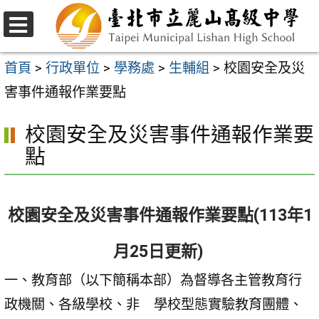
跳
至
選
主
單
首頁
>
行政單位
>
學務處
>
生輔組
>
校園安全及災
要
害事件通報作業要點
內
校園安全及災害事件通報作業要
容
點
區
校園安全及災害事件通報作業要點(113年1
月25日更新)
一、教育部（以下簡稱本部）為督導各主管教育行
政機關、各級學校、非 學校型態實驗教育團體、