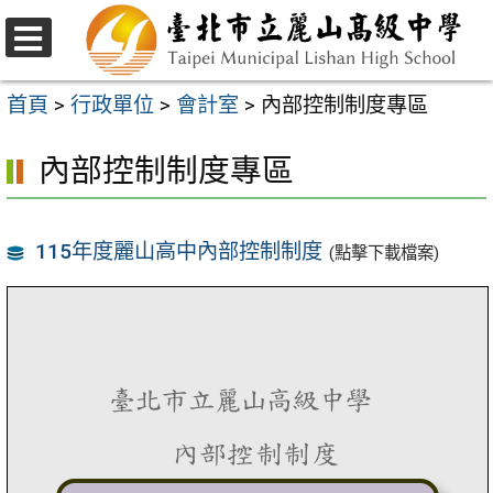
跳
至
選
主
單
首頁
>
行政單位
>
會計室
>
內部控制制度專區
要
內部控制制度專區
內
容
區
115年度麗山高中內部控制制度
(點擊下載檔案)