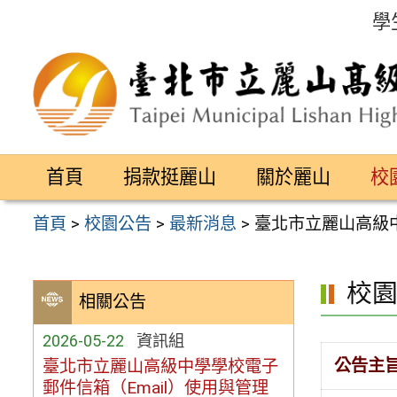
跳
學
至
主
要
內
容
首頁
捐款挺麗山
關於麗山
校
區
首頁
>
校園公告
>
最新消息
>
臺北市立麗山高級中
校
相關公告
2026-05-22
資訊組
公告主
臺北市立麗山高級中學學校電子
郵件信箱（Email）使用與管理