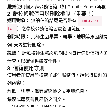
嚴禁
使用個人非公務信箱（如 Gmail、Yahoo 
2. 離校帳號停用與刪除機制（重要！）
適用對象：
無論信箱結尾是否帶有
edu.tw
tw
）之學校公務信箱皆屬管理範圍。
刪除時限：
凡師生因
畢業、轉學、離職
等原因離
90 天內進行刪除
。
提醒：
請離校師生務必於期限內自行備份信箱內
清查，以確保系統安全性。
3. 信箱使用守則
使用者在使用學校電子郵件服務時，請保持良好的
列內容：
詐欺、誹謗、侮辱或騷擾之文字與訊息。
猥褻或違反善良風俗之圖文。