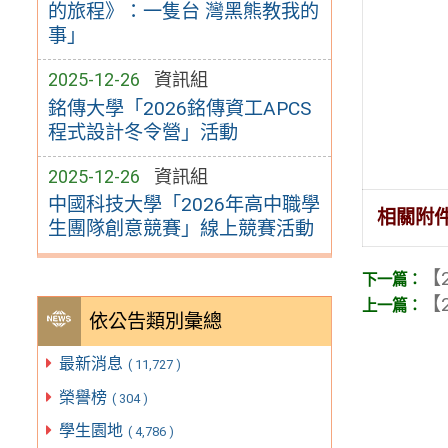
的旅程》：一隻台 灣黑熊教我的
事」
2025-12-26
資訊組
銘傳大學「2026銘傳資工APCS
程式設計冬令營」活動
2025-12-26
資訊組
中國科技大學「2026年高中職學
相關附
生團隊創意競賽」線上競賽活動
【2
【2
依公告類別彙總
最新消息
( 11,727 )
榮譽榜
( 304 )
學生園地
( 4,786 )