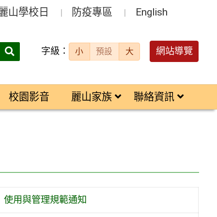
麗山學校日
防疫專區
English
字級：
送出
網站導覽
小
預設
大
搜
尋：
校園影音
麗山家族
聯絡資訊
l）使用與管理規範通知