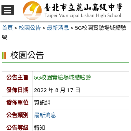
跳
至
選
主
單
首頁
>
校園公告
>
最新消息
>
5G校園實驗場域體驗
要
營
內
校園公告
容
區
公告主旨
5G校園實驗場域體驗營
發佈日期
2022 年 8 月 17 日
發佈單位
資訊組
公告類別
最新消息
公告等級
轉知