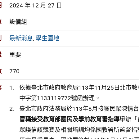
期
2024 年 12 月 27 日
位
設備組
別
最新消息
,
學生園地
級
重要
數
770
容
依據臺北市政府教育局113年11月25日北市教中字
中字第1133119772號函辦理。
臺北市政府法務局於113年8月接獲民眾陳情
冒稱接受教育部國民及學前教育署指導
舉辦「
眾誤信該競賽及相關培訓均係國教署所監督指