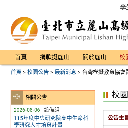
跳
學
至
主
要
內
容
首頁
捐款挺麗山
關於麗山
校
區
首頁
>
校園公告
>
最新消息
>
台灣模擬教育協會
校
相關公告
2026-08-06
設備組
公告主
115年度中央研究院高中生命科
學研究人才培育計畫