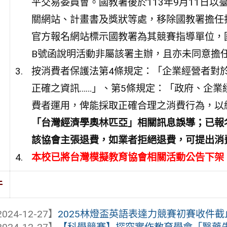
平交易委員會。國教署後於113年9月11日以臺
關網站、計畫書及獎狀等處，移除國教署擔任
官方報名網站標示國教署為其競賽指導單位，國教署
B號函說明活動非屬該署主辦，且亦未同意擔
按消費者保護法第4條規定：「企業經營者對
正確之資訊……」、第5條規定：「政府、企
費者運用，俾能採取正確合理之消費行為，以
「台灣經濟學奧林匹亞」相關訊息誤導；已報
該協會主張退費，如業者拒絕退費，可提出消
本校已將台灣模擬教育協會相關活動公告下架
件
024-12-27】
2025林燈盃英語表達力競賽初賽收件