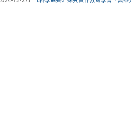
024-12-27】
【科學競賽】探究實作教育學會「醫藥