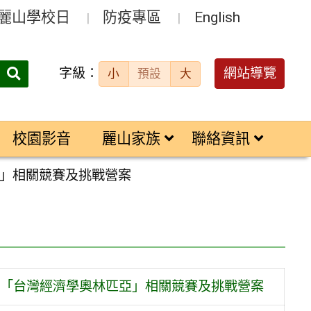
麗山學校日
防疫專區
English
字級：
送出
網站導覽
小
預設
大
搜
尋：
校園影音
麗山家族
聯絡資訊
」相關競賽及挑戰營案
「台灣經濟學奧林匹亞」相關競賽及挑戰營案