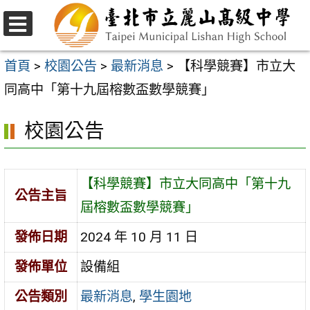
跳
至
選
主
單
首頁
>
校園公告
>
最新消息
>
【科學競賽】市立大
要
同高中「第十九屆榕數盃數學競賽」
內
校園公告
容
區
【科學競賽】市立大同高中「第十九
公告主旨
屆榕數盃數學競賽」
發佈日期
2024 年 10 月 11 日
發佈單位
設備組
公告類別
最新消息
,
學生園地