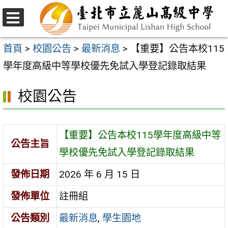
跳
至
選
主
單
首頁
>
校園公告
>
最新消息
>
【重要】公告本校115
要
學年度高級中等學校優先免試入學登記錄取結果
內
校園公告
容
區
【重要】公告本校115學年度高級中等
公告主旨
學校優先免試入學登記錄取結果
發佈日期
2026 年 6 月 15 日
發佈單位
註冊組
公告類別
最新消息
,
學生園地