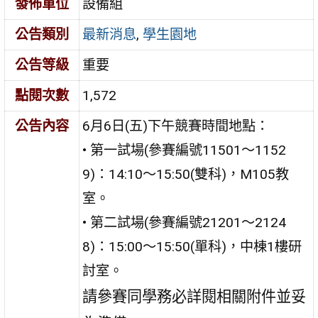
發佈單位
設備組
公告類別
最新消息
,
學生園地
公告等級
重要
點閱次數
1,572
公告內容
6月6日(五)下午競賽時間地點：
• 第一試場(參賽編號11501～1152
9)：14:10～15:50(雙科)，M105教
室。
• 第二試場(參賽編號21201～2124
8)：15:00～15:50(單科)，中棟1樓研
討室。
請參賽同學務必詳閱相關附件並妥