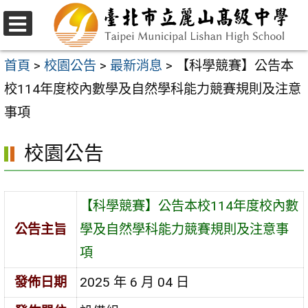
跳
至
選
主
單
首頁
>
校園公告
>
最新消息
>
【科學競賽】公告本
要
校114年度校內數學及自然學科能力競賽規則及注意
內
事項
容
校園公告
區
【科學競賽】公告本校114年度校內數
公告主旨
學及自然學科能力競賽規則及注意事
項
發佈日期
2025 年 6 月 04 日