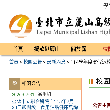
跳
學
至
主
要
內
容
首頁
捐款挺麗山
關於麗山
校
區
首頁
>
校園公告
>
最新消息
>
114學年度寒假
校
相關公告
2026-07-31
衛生組
臺北市立聯合醫院自115年7月
公告主
30日起開設「食用油品健康諮詢