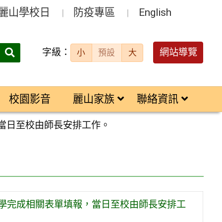
麗山學校日
防疫專區
English
字級：
送出
網站導覽
小
預設
大
搜
尋：
校園影音
麗山家族
聯絡資訊
，當日至校由師長安排工作。
同學完成相關表單填報，當日至校由師長安排工