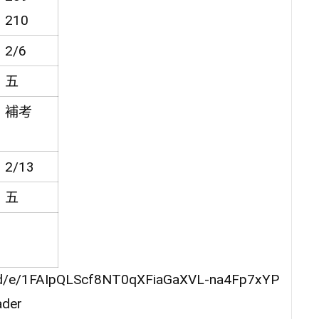
210
2/6
五
補考
2/13
五
/e/1FAIpQLScf8NT0qXFiaGaXVL-na4Fp7xYP
der