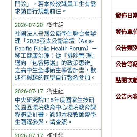
門診」，若本校教職員工生有需
求請自行規劃前往。
發佈日
2026-07-20
衛生組
發佈單
社團法人臺灣公衛學生聯合會辦
理「2026亞太公衛論壇（Asia-
公告類
Pacific Public Health Forum）—
移工健康治理：從『排除管 理』
邁向『包容照護』的政策思辨」
公告等
之高中生全球衛生學習計畫，歡
迎有興趣的同學自行報名參加。
點閱次
2026-07-17
衛生組
公告內
中央研究院115年度國家生技研
究園區環境教育中心環境教育課
程體驗計畫，歡迎本校教師帶學
生踴躍參與，請查照。
2026-07-17
衛生組