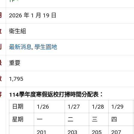
期
2026 年 1 月 19 日
位
衛生組
別
最新消息
,
學生園地
級
重要
數
1,795
容
114
學年度寒假返校打掃時間分配表：
日期
1/26
1/27
1/28
1/29
星期
一
二
三
四
201
203
205
207