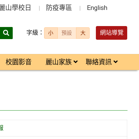
麗山學校日
防疫專區
English
字級：
送出
網站導覽
小
預設
大
搜
尋：
校園影音
麗山家族
聯絡資訊
報