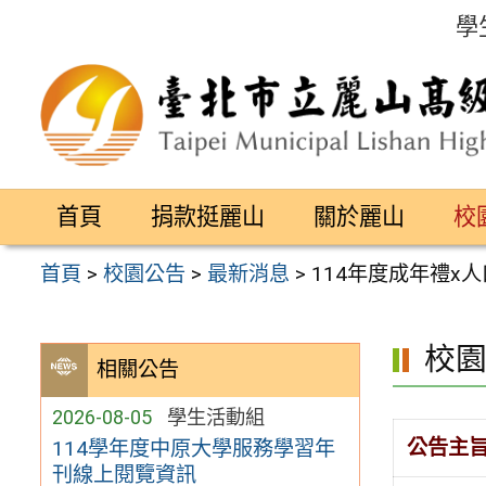
跳
學
至
主
要
內
容
首頁
捐款挺麗山
關於麗山
校
區
首頁
>
校園公告
>
最新消息
>
114年度成年禮x
校
相關公告
2026-08-05
學生活動組
公告主
114學年度中原大學服務學習年
刊線上閱覽資訊