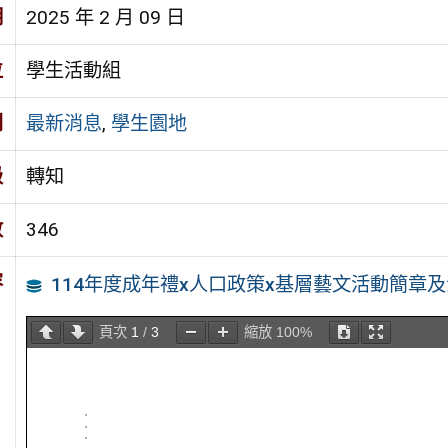
期
2025 年 2 月 09 日
位
學生活動組
別
最新消息
,
學生園地
級
轉知
數
346
容
114年度成年禮x人口政策x基層藝文活動簡章
頁次
1
/
3
縮放
100%