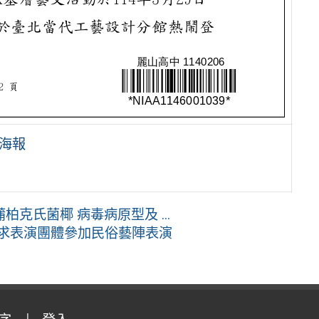
及海報
克氏菌椰 病毒病原型及 ...
徵求表演團體參加民俗藝陣表演