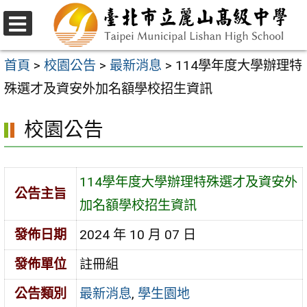
跳
至
選
主
單
首頁
>
校園公告
>
最新消息
>
114學年度大學辦理特
要
殊選才及資安外加名額學校招生資訊
內
校園公告
容
區
114學年度大學辦理特殊選才及資安外
公告主旨
加名額學校招生資訊
發佈日期
2024 年 10 月 07 日
發佈單位
註冊組
公告類別
最新消息
,
學生園地