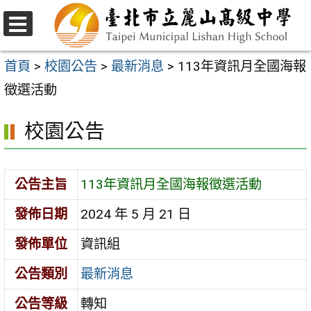
跳
至
選
主
單
首頁
>
校園公告
>
最新消息
>
113年資訊月全國海報
要
徵選活動
內
校園公告
容
區
公告主旨
113年資訊月全國海報徵選活動
發佈日期
2024 年 5 月 21 日
發佈單位
資訊組
公告類別
最新消息
公告等級
轉知