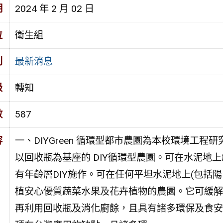
期
2024 年 2 月 02 日
位
衛生組
別
最新消息
級
轉知
數
587
容
一、DIYGreen 循環型都市農園為本校環境工
以回收瓶為基座的 DIY循環型農園。可在水泥地
有年齡層DIY施作。可在任何平坦水泥地上(包括陽
植安心優質蔬菜水果及花卉植物的農園。它可緩解
再利用回收瓶及消化廚餘，且具有諸多環保及食安