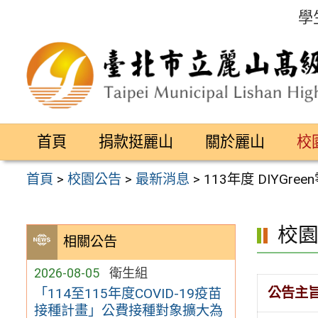
跳
學
至
主
要
內
容
首頁
捐款挺麗山
關於麗山
校
區
首頁
>
校園公告
>
最新消息
>
113年度 DIYG
校
相關公告
2026-08-05
衛生組
公告主
「114至115年度COVID-19疫苗
接種計畫」公費接種對象擴大為