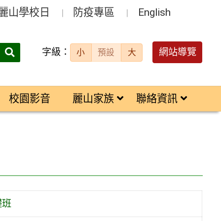
麗山學校日
防疫專區
English
字級：
送出
網站導覽
小
預設
大
搜
尋：
校園影音
麗山家族
聯絡資訊
礎班