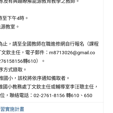
校等及有興趣瞭解能源教育教學之教師。
時至下午4時。
能源教室。
額滿為止，請至全國教師在職進修網自行報名（課程
欽主任，電子郵件：m8713026@gmail.co
6158156轉610）。
序方式錄取。
興雅國小，該校將依序通知備取者。
雅國小教務處丁文欽主任或輔導室李汪聰主任，
電話：02-2761-8156 轉610、650
研習實施計畫