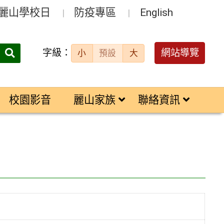
麗山學校日
防疫專區
English
字級：
送出
網站導覽
小
預設
大
搜
尋：
校園影音
麗山家族
聯絡資訊