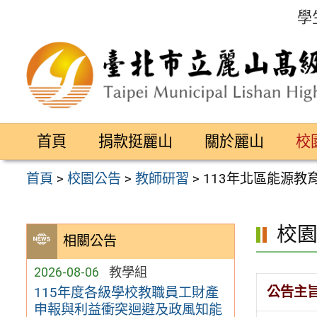
跳
學
至
主
要
內
容
首頁
捐款挺麗山
關於麗山
校
區
首頁
>
校園公告
>
教師研習
>
113年北區能源
校
相關公告
2026-08-06
教學組
公告主
115年度各級學校教職員工財產
申報與利益衝突迴避及政風知能