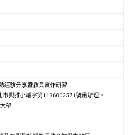
推動經驗分享暨教具實作研習
市興雅小輔字第1136003571號函辦理。
大學