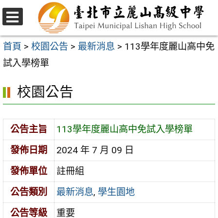
跳
至
選
主
單
首頁
>
校園公告
>
最新消息
>
113學年度麗山高中免
要
試入學榜單
內
校園公告
容
區
公告主旨
113學年度麗山高中免試入學榜單
發佈日期
2024 年 7 月 09 日
發佈單位
註冊組
公告類別
最新消息
,
學生園地
公告等級
重要