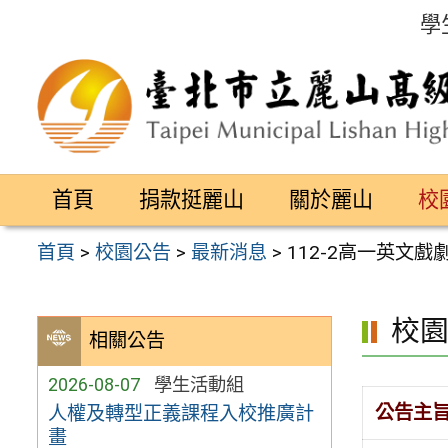
跳
學
至
主
要
內
容
首頁
捐款挺麗山
關於麗山
校
區
首頁
>
校園公告
>
最新消息
>
112-2高一英文戲劇比賽
校
相關公告
2026-08-07
學生活動組
公告主
人權及轉型正義課程入校推廣計
畫