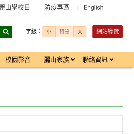
麗山學校日
防疫專區
English
字級：
送出
網站導覽
小
預設
大
搜
尋：
校園影音
麗山家族
聯絡資訊