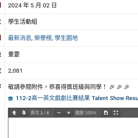
期
2024 年 5 月 02 日
位
學生活動組
別
最新消息
,
榮譽榜
,
學生園地
級
重要
數
2,081
容
敬請參閱附件，恭喜得獎班級與同學！ 🎉 🎉 🎉
112-2高一英文戲劇比賽結果 Talent Show Resu
頁次
1
/
4
縮放
100%