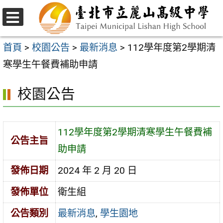
跳
至
選
主
單
首頁
>
校園公告
>
最新消息
>
112學年度第2學期清
要
寒學生午餐費補助申請
內
校園公告
容
區
112學年度第2學期清寒學生午餐費補
公告主旨
助申請
發佈日期
2024 年 2 月 20 日
發佈單位
衛生組
公告類別
最新消息
,
學生園地