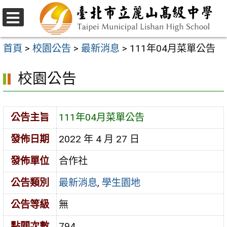
跳
至
選
主
單
首頁
>
校園公告
>
最新消息
>
111年04月菜單公告
要
校園公告
內
容
區
公告主旨
111年04月菜單公告
發佈日期
2022 年 4 月 27 日
發佈單位
合作社
公告類別
最新消息
,
學生園地
公告等級
無
點閱次數
794