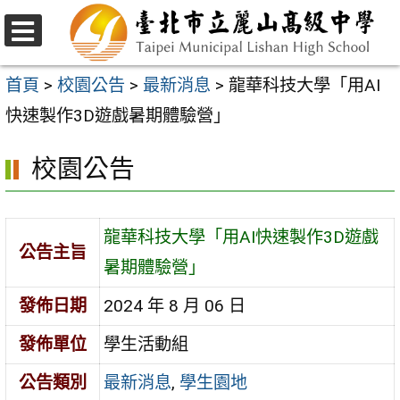
跳
至
選
主
單
首頁
>
校園公告
>
最新消息
>
龍華科技大學「用AI
要
快速製作3D遊戲暑期體驗營」
內
校園公告
容
區
龍華科技大學「用AI快速製作3D遊戲
公告主旨
暑期體驗營」
發佈日期
2024 年 8 月 06 日
發佈單位
學生活動組
公告類別
最新消息
,
學生園地